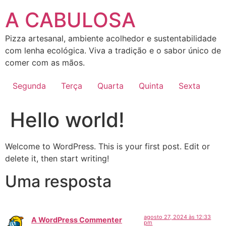
Ir
A CABULOSA
para
o
Pizza artesanal, ambiente acolhedor e sustentabilidade
conteúdo
com lenha ecológica. Viva a tradição e o sabor único de
comer com as mãos.
Segunda
Terça
Quarta
Quinta
Sexta
Hello world!
Welcome to WordPress. This is your first post. Edit or
delete it, then start writing!
Uma resposta
agosto 27, 2024 às 12:33
A WordPress Commenter
pm